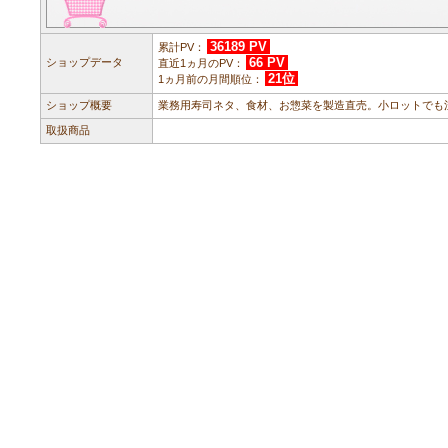
36189 PV
累計PV：
66 PV
ショップデータ
直近1ヵ月のPV：
21位
1ヵ月前の月間順位：
ショップ概要
業務用寿司ネタ、食材、お惣菜を製造直売。小ロットでも
取扱商品