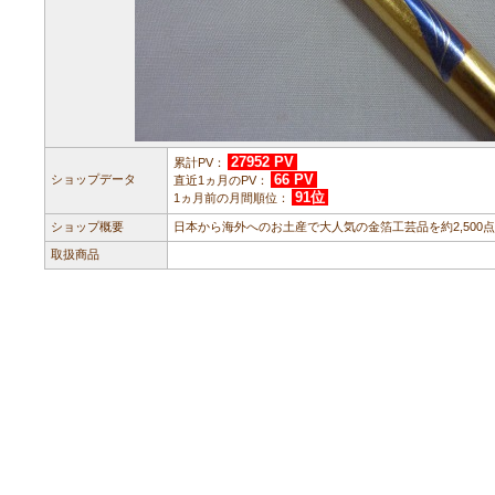
27952 PV
累計PV：
66 PV
ショップデータ
直近1ヵ月のPV：
91位
1ヵ月前の月間順位：
ショップ概要
日本から海外へのお土産で大人気の金箔工芸品を約2,500
取扱商品