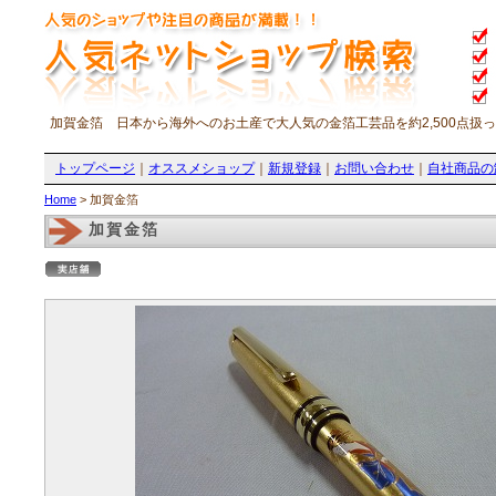
加賀金箔 日本から海外へのお土産で大人気の金箔工芸品を約2,500点扱
トップページ
｜
オススメショップ
｜
新規登録
｜
お問い合わせ
｜
自社商品の
Home
> 加賀金箔
加賀金箔