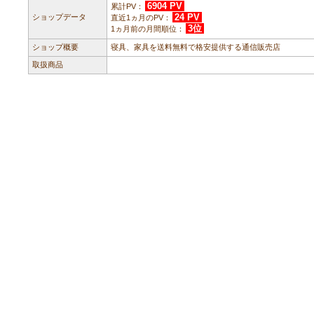
6904 PV
累計PV：
24 PV
ショップデータ
直近1ヵ月のPV：
3位
1ヵ月前の月間順位：
ショップ概要
寝具、家具を送料無料で格安提供する通信販売店
取扱商品