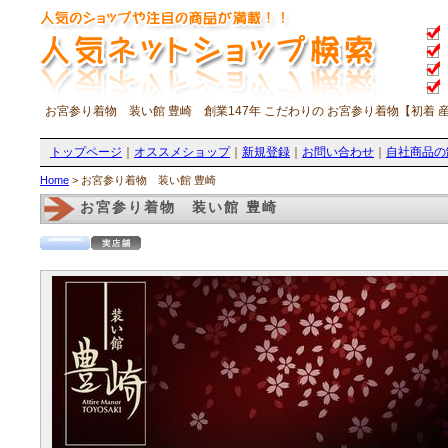
お宮参り着物 装い館 豊崎 創業147年 こだわりの お宮参り着物【初着
トップページ
｜
オススメショップ
｜
新規登録
｜
お問い合わせ
｜
自社商品の
Home
> お宮参り着物 装い館 豊崎
お宮参り着物 装い館 豊崎