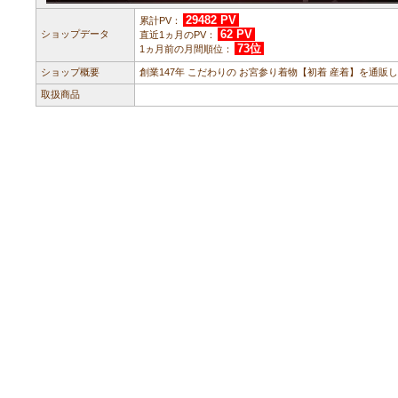
29482 PV
累計PV：
62 PV
ショップデータ
直近1ヵ月のPV：
73位
1ヵ月前の月間順位：
ショップ概要
創業147年 こだわりの お宮参り着物【初着 産着】を通販
取扱商品