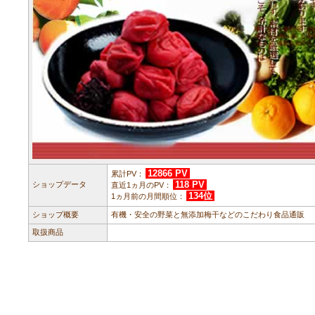
12866 PV
累計PV：
118 PV
ショップデータ
直近1ヵ月のPV：
134位
1ヵ月前の月間順位：
ショップ概要
有機・安全の野菜と無添加梅干などのこだわり食品通販
取扱商品