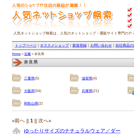
人気ネットショップ検索は、人気のネットショップ・通販サイト専門のデ
トップページ
｜
オススメショップ
｜
新規登録
｜
お問い合わせ
｜
自社商品の
Home
>
近畿
> 奈良県
奈良県
三重県
(5)
滋賀県
(4)
大阪府
(54)
兵庫県
(21)
和歌山県
(2)
«前へ ||
1
|| 次へ»
ゆったりサイズのナチュラルウェア／ダー