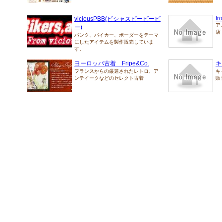
fr
viciousPBB(ビシャスピービービ
ア
ー)
店
パンク、バイカー、ボーダーをテーマ
にしたアイテムを製作販売していま
す。
ヨーロッパ古着 Fripe&Co.
キ
フランスからの厳選されたレトロ、ア
キ
ンテイークなどのセレクト古着
販