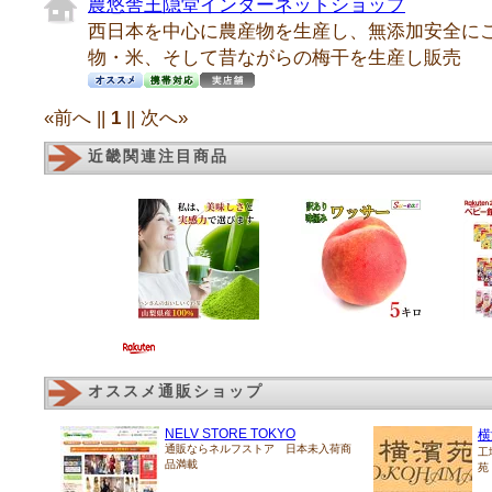
農悠舎王隠堂インターネットショップ
西日本を中心に農産物を生産し、無添加安全に
物・米、そして昔ながらの梅干を生産し販売
«前へ ||
1
|| 次へ»
近畿関連注目商品
オススメ通販ショップ
NELV STORE TOKYO
横
通販ならネルフストア 日本未入荷商
工
品満載
苑