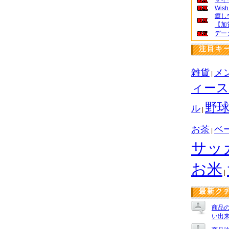
マイ
Wish
癒し
【加
デー
注目キ
雑貨
メ
|
ィー
野
ル
|
お茶
ベ
|
サッ
お米
|
最新ク
商品
い出来