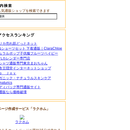
人気通販ショップを検索できます
リカ売れ筋どっとネット
ショーツセット 下着通販｜ClaraChloe
ュラルポップ子供服フルーツベイビー
れカレンダー専門店
シャツ通販専門東京まおちゃん
舎王隠堂インターネットショップ
ｐ Ｊｏｙ
ガニック・ナチュラルスキンケア
naturics
ディバッグ専門通販サイト
通販なら価格破壊
ページ作成サービス「ラクホム」
ラクホム