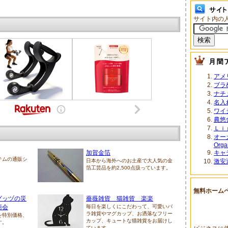
サイト内の
アメ
ブラ&
ナチ
名入
ワイ
農悠
Ｌｉ
オー
Orga
加賀金箔
キャ
テムの通販シ
日本から海外へのお土産で大人気の金
激安
箔工芸品を約2,500点扱っています。
無料ホーム
グッヅの災
薔薇雑貨 猫雑貨 楽楽
商会
毎日を楽しくにこだわって、可愛いバ
ラ雑貨やマグカップ、お洒落なフリー
を特別価格、
カップ、キュートな猫雑貨をお届けし
す。
ています。