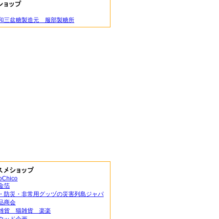
和三盆糖製造元 服部製糖所
oChico
金箔
・防災・非常用グッヅの災害列島ジャパ
品商会
雑貨 猫雑貨 楽楽