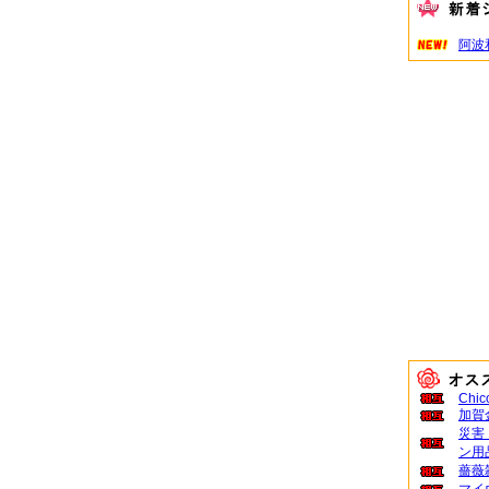
阿波
Chic
加賀
災害
ン用
薔薇