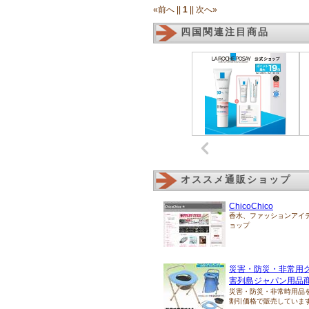
«前へ ||
1
|| 次へ»
四国関連注目商品
オススメ通販ショップ
ChicoChico
香水、ファッションアイ
ョップ
災害・防災・非常用
害列島ジャパン用品
災害・防災・非常時用品
割引価格で販売していま