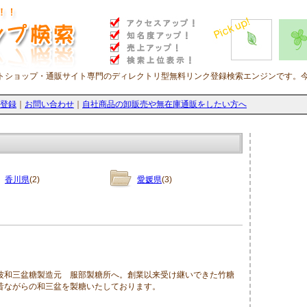
トショップ・通販サイト専門のディレクトリ型無料リンク登録検索エンジンです。
登録
｜
お問い合わせ
｜
自社商品の卸販売や無在庫通販をしたい方へ
香川県
(2)
愛媛県
(3)
波和三盆糖製造元 服部製糖所へ。創業以来受け継いできた竹糖
昔ながらの和三盆を製糖いたしております。