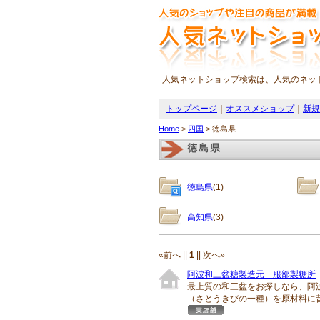
人気ネットショップ検索は、人気のネッ
トップページ
｜
オススメショップ
｜
新規
Home
>
四国
> 徳島県
徳島県
徳島県
(1)
高知県
(3)
«前へ ||
1
|| 次へ»
阿波和三盆糖製造元 服部製糖所
最上質の和三盆をお探しなら、阿
（さとうきびの一種）を原材料に