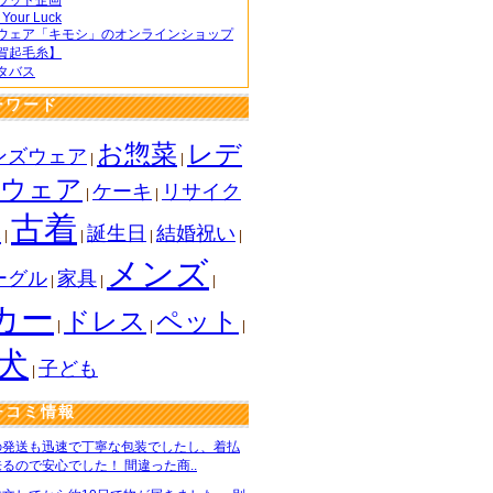
ウッド企画
 Your Luck
ウェア「キモシ」のオンラインショップ
賀起毛糸】
タバス
ーワード
お惣菜
レデ
ンズウェア
|
|
スウェア
ケーキ
リサイク
|
|
古着
球
誕生日
結婚祝い
|
|
|
|
メンズ
ーグル
家具
|
|
|
カー
ドレス
ペット
|
|
|
犬
子ども
|
チコミ情報
の発送も迅速で丁寧な包装でしたし、着払
るので安心でした！ 間違った商..