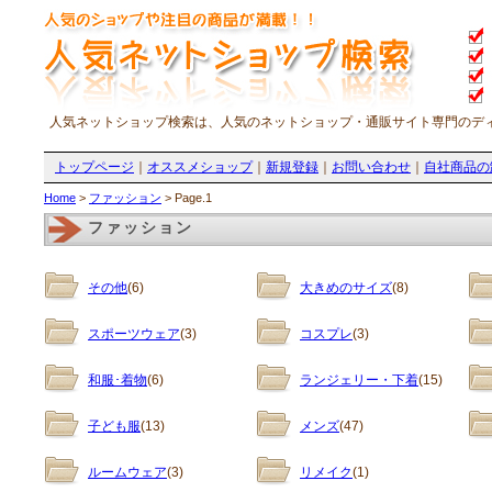
人気ネットショップ検索は、人気のネットショップ・通販サイト専門のデ
トップページ
｜
オススメショップ
｜
新規登録
｜
お問い合わせ
｜
自社商品の
Home
>
ファッション
> Page.1
ファッション
その他
(6)
大きめのサイズ
(8)
スポーツウェア
(3)
コスプレ
(3)
和服･着物
(6)
ランジェリー・下着
(15)
子ども服
(13)
メンズ
(47)
ルームウェア
(3)
リメイク
(1)