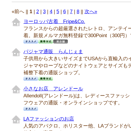
«前へ ||
1
|
2
|
3
|
4
|
5
|
6
|
7
|
8
||
次へ»
ヨーロッパ古着 Fripe&Co.
フランスからの超厳選されたレトロ、アンテイ
着。新規メルマガ無料登録で300Point（300円
パジャマ通販 らんじぇま
子供用から大きいサイズまでUSAから直輸入の
ジャマやローブなどのナイトウェアとサイズも
補整下着の通販ショップ。
小さなお店 アレンドール
Allendoll(アレンドール)は、レディースファ
フウェアの通販・オンラインショップです。
LAファッションのお店
人気のアバクロ、ホリスター他、LAブランドがい