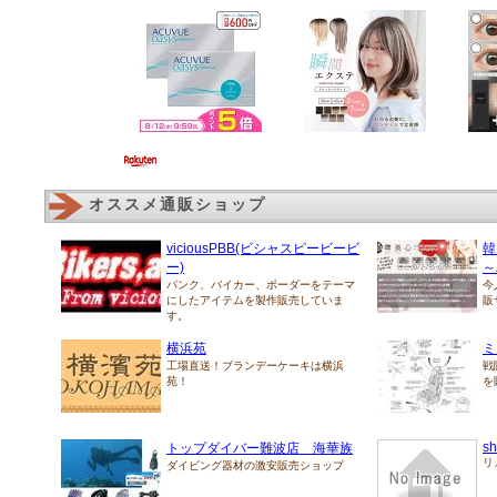
オススメ通販ショップ
viciousPBB(ビシャスピービービ
韓
ー)
～
パンク、バイカー、ボーダーをテーマ
今
にしたアイテムを製作販売していま
販
す。
横浜苑
ミ
工場直送！ブランデーケーキは横浜
戦
苑！
を
sh
トップダイバー難波店 海華族
リ
ダイビング器材の激安販売ショップ