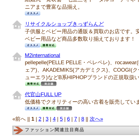
ニアまで豊富な品揃え。
リサイクルショップきっずらんど
子供服とベビー用品の通販＆買取のお店です。
ベビー用品など商品多数取り揃えております！
M2international
pellepelle(PELLE PELLE・ペレペレ)、rocawe
ェア)、AKADEMIKS(アカデミクス)、COOGI(
ューエラ)などB系HIPHOPブランドの正規取
代官山FULL UP
低価格でクオリティーの高い古着を販売しています
«前へ ||
1
|
2
|
3
|
4
|
5
|
6
|
7
|
8
||
次へ»
ファッション関連注目商品