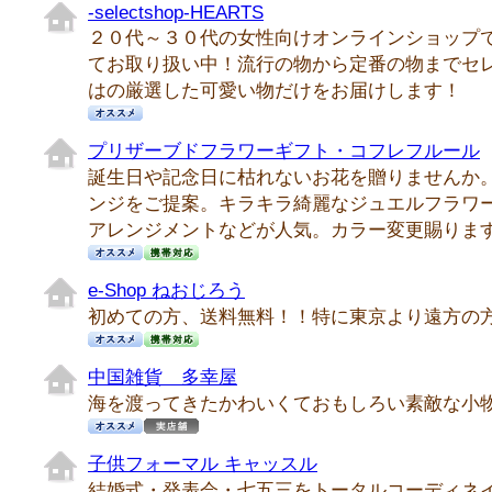
-selectshop-HEARTS
２０代～３０代の女性向けオンラインショップ
てお取り扱い中！流行の物から定番の物までセ
はの厳選した可愛い物だけをお届けします！
プリザーブドフラワーギフト・コフレフルール
誕生日や記念日に枯れないお花を贈りませんか
ンジをご提案。キラキラ綺麗なジュエルフラワ
アレンジメントなどが人気。カラー変更賜りま
e-Shop ねおじろう
初めての方、送料無料！！特に東京より遠方の
中国雑貨 多幸屋
海を渡ってきたかわいくておもしろい素敵な小
子供フォーマル キャッスル
結婚式・発表会・七五三をトータルコーディネ