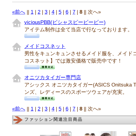
«前へ
||
1
|
2
|
3
|
4
|
5
|
6
|
7
|
8
|| 次へ»
viciousPBB(ビシャスピービービー)
アイテム制作は全て当店で行なっております。
メイドコスネット
男性をキュンキュンさせるメイド服を、メイド
コスネット】では激安価格で販売中です！
オニツカタイガー専門店
アシックス オニツカタイガー(ASICS Onitsuka 
ンズ、レディースのスポーツウェアが充実。
«前へ
||
1
|
2
|
3
|
4
|
5
|
6
|
7
|
8
|| 次へ»
ファッション関連注目商品