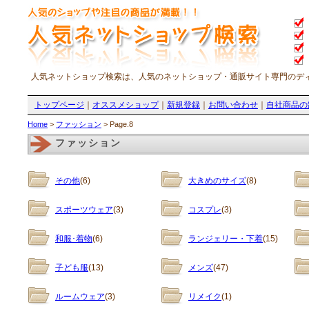
人気ネットショップ検索は、人気のネットショップ・通販サイト専門のデ
トップページ
｜
オススメショップ
｜
新規登録
｜
お問い合わせ
｜
自社商品の
Home
>
ファッション
> Page.8
ファッション
その他
(6)
大きめのサイズ
(8)
スポーツウェア
(3)
コスプレ
(3)
和服･着物
(6)
ランジェリー・下着
(15)
子ども服
(13)
メンズ
(47)
ルームウェア
(3)
リメイク
(1)