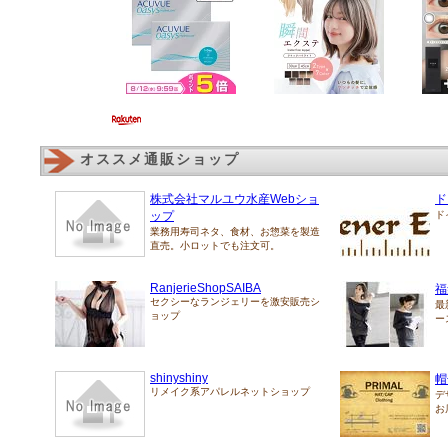
オススメ通販ショップ
株式会社マルユウ水産Webショ
ド
ップ
ド
業務用寿司ネタ、食材、お惣菜を製造
直売。小ロットでも注文可。
RanjerieShopSAIBA
福
セクシーなランジェリーを激安販売シ
最
ョップ
ー
shinyshiny
帽
リメイク系アパレルネットショップ
デ
お