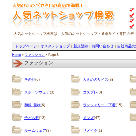
人気ネットショップ検索は、人気のネットショップ・通販サイト専門のデ
トップページ
｜
オススメショップ
｜
新規登録
｜
お問い合わせ
｜
自社商品の
Home
>
ファッション
> Page.6
ファッション
その他
(6)
大きめのサイズ
(8)
スポーツウェア
(3)
コスプレ
(3)
和服･着物
(6)
ランジェリー・下着
(15)
子ども服
(13)
メンズ
(47)
ルームウェア
(3)
リメイク
(1)