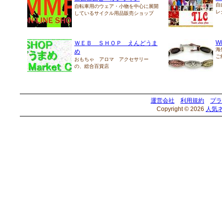
自
自転車用のウェア・小物を中心に展開
レ
しているサイクル用品販売ショップ
Wi
ＷＥＢ ＳＨＯＰ えんどうま
海
め
ご
おもちゃ アロマ アクセサリー
の、総合百貨店
運営会社
利用規約
プラ
Copyright © 2026
人気