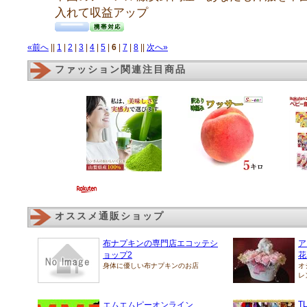
入れて収益アップ
«前へ
||
1
|
2
|
3
|
4
|
5
|
6
|
7
|
8
||
次へ»
ファッション関連注目商品
オススメ通販ショップ
布ナプキンの専門店エコッテシ
ア
ョップ2
花
身体に優しい布ナプキンのお店
オ
レ
TL
エムエムピーオンライン