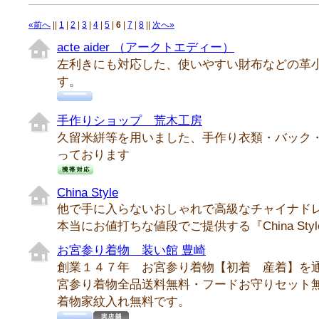
«前へ
||
1
|
2
|
3
|
4
|
5
|
6
|
7
|
8
||
次へ»
acte aider （アークトエディー）
左利きにも対応した、使いやすい財布などの革
す。
手作りショップ 荒木工房
久留米絣等を用いました、手作り衣類・バック
っております
China Style
他で手に入らないおしゃれで高級なチャイナド
本当にお値打ちな値段でご提供する『China Style
お宮参り着物 装い館 豊崎
創業１４７年 お宮参り着物【初着 産着】を
宮参り着物全品送料無料・フードお守りセット
着物家紋入れ無料です。